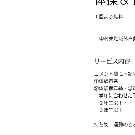
１回まで無料
中村東地域体育
サービス内容
コメント蘭に下記
①体験者名
②体験者年齢・学
学年に合わせた下
２年生以下・・・ビ
３年生以上・・・ア
持ち物：運動ので