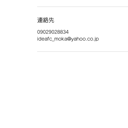
連絡先
09029028834
ideafc_moka@yahoo.co.jp
©2020 by IDEA SPORT